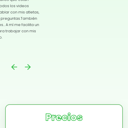
FAQ'S
login
Precios