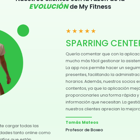
EVOLUCIÓN
de My Fitness
★★★★★
SPARRING CENTER
Quería comentar que con la aplicación My Fitness nos es
mucho más fácil gestionar la asistencia en nuestro gimnasio.
La app nos permite hacer un seguimiento preciso de los
presentes, facilitando la administración del espacio y los
horarios. Además, nuestros socios están cómodos y
FUNCIONES
contentos, ya que la aplicación mejora su experiencia al
proporcionarles una forma rápida y eficiente de acceder a la
TESTIMONIOS
información que necesitan. La gestión se vuelve más fluida y
nuestros clientes aprecian la mejora en el servicio.
PRECIOS
Tomás Mateos
Profesor de Boxeo
CONTACTO