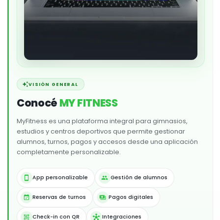
auto_awesome
VISIÓN GENERAL
Conocé
MY FITNESS
MyFitness es una plataforma integral para gimnasios,
estudios y centros deportivos que permite gestionar
alumnos, turnos, pagos y accesos desde una aplicación
completamente personalizable.
App personalizable
Gestión de alumnos
smartphone
group
Reservas de turnos
Pagos digitales
event_available
payments
Check-in con QR
Integraciones
qr_code_2
hub