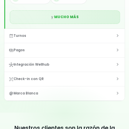
y
MUCHO MÁS
Turnos
event_available
Pagos
payments
Integración Wellhub
hub
Check-in con QR
qr_code_scanner
Marca Blanca
palette
Nuestros clientes son la razón de la