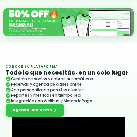
CONOCÉ LA PLATAFORMA
Todo lo que necesitás, en un solo lugar
check_circle
Gestión de socios y cobros automáticos
check_circle
Reservas y agenda de clases online
check_circle
App personalizada para tus clientes
check_circle
Reportes y métricas en tiempo real
check_circle
Integración con Wellhub y MercadoPago
Agendá una demo
arrow_forward